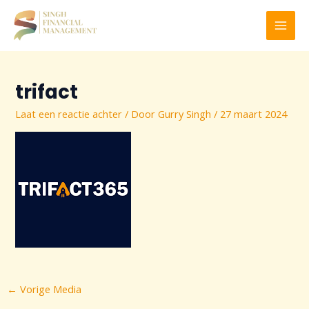
Ga
naar
MAI
de
inhoud
MEN
trifact
Laat een reactie achter
/ Door
Gurry Singh
/
27 maart 2024
Bericht
←
Vorige Media
navigatie