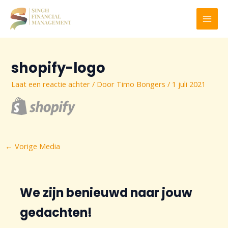
Ga
naar
MAI
de
inhoud
MEN
shopify-logo
Laat een reactie achter
/ Door
Timo Bongers
/
1 juli 2021
Bericht
←
Vorige Media
navigatie
We zijn benieuwd naar jouw
gedachten!