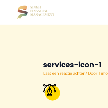
Ga
naar
de
inhoud
services-icon-1
Laat een reactie achter
/ Door
Timo