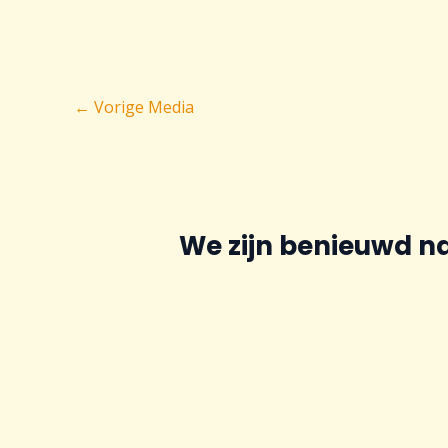
Bericht
←
Vorige Media
navigatie
We zijn benieuwd n