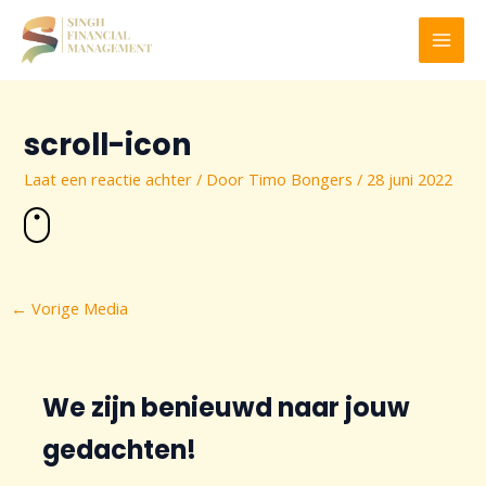
Ga
naar
MAI
de
inhoud
MEN
scroll-icon
Laat een reactie achter
/ Door
Timo Bongers
/
28 juni 2022
Bericht
←
Vorige Media
navigatie
We zijn benieuwd naar jouw
gedachten!