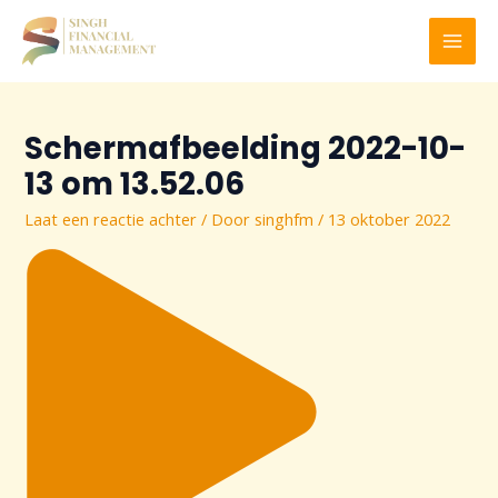
Ga
naar
MAI
de
inhoud
MEN
Scherm­afbeelding 2022-10-
13 om 13.52.06
Laat een reactie achter
/ Door
singhfm
/
13 oktober 2022