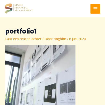
Ga
naar
MAI
de
inhoud
MEN
portfolio1
Laat een reactie achter
/ Door
singhfm
/
8 juni 2020