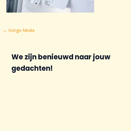
Bericht
←
Vorige Media
navigatie
We zijn benieuwd naar jouw
gedachten!