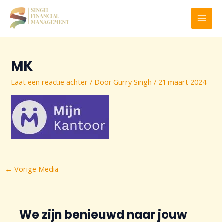
Ga
naar
MAI
de
inhoud
MEN
MK
Laat een reactie achter
/ Door
Gurry Singh
/
21 maart 2024
Bericht
←
Vorige Media
navigatie
We zijn benieuwd naar jouw