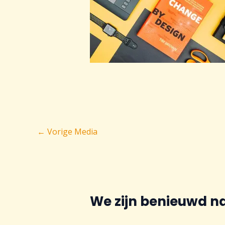
Bericht
←
Vorige Media
navigatie
We zijn benieuwd n