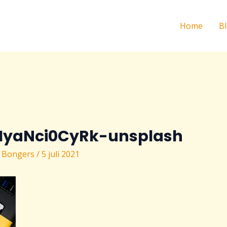
Home
B
i-IyaNci0CyRk-unsplash
 Bongers
/
5 juli 2021