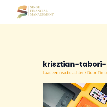
Ga
naar
de
inhoud
krisztian-tabor
Laat een reactie achter
/ Door
Timo