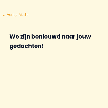
Bericht
←
Vorige Media
navigatie
We zijn benieuwd naar jouw
gedachten!