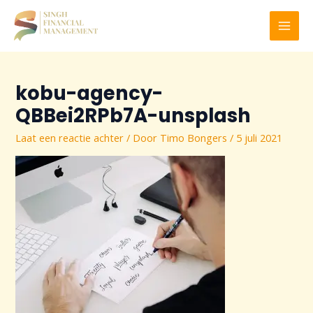
Ga
naar
MAI
de
inhoud
MEN
kobu-agency-
QBBei2RPb7A-unsplash
Laat een reactie achter
/ Door
Timo Bongers
/
5 juli 2021