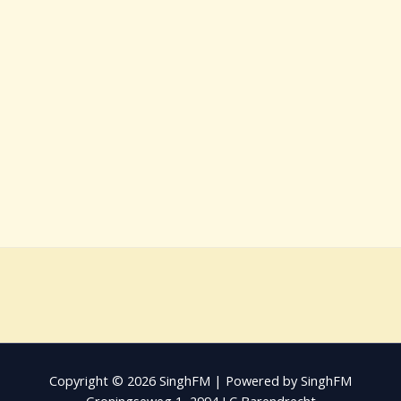
Copyright © 2026 SinghFM | Powered by SinghFM
Groningseweg 1, 2994 LC Barendrecht