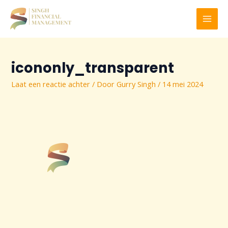
Ga
naar
MAI
de
inhoud
MEN
icononly_transparent
Laat een reactie achter
/ Door
Gurry Singh
/
14 mei 2024