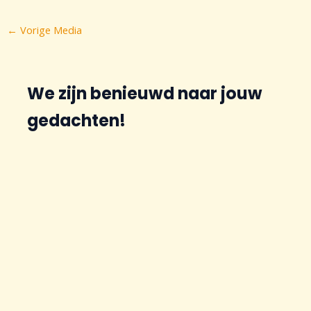
Bericht
←
Vorige Media
navigatie
We zijn benieuwd naar jouw
gedachten!