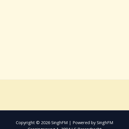
Copyright © 2026 SinghFM | Powered by SinghFM
Groningseweg 1, 2994 LC Barendrecht