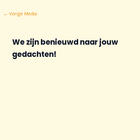
Bericht
←
Vorige Media
navigatie
We zijn benieuwd naar jouw
gedachten!