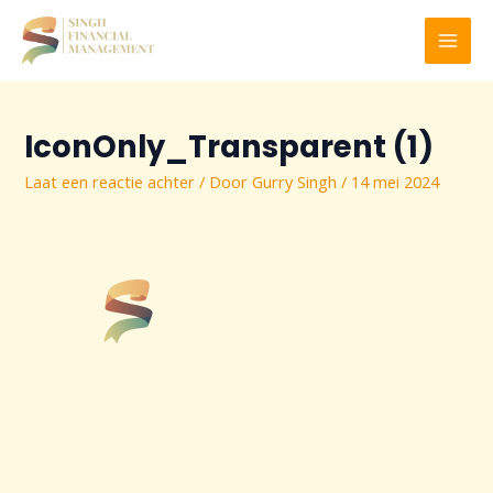
Ga
naar
MAI
de
inhoud
MEN
IconOnly_Transparent (1)
Laat een reactie achter
/ Door
Gurry Singh
/
14 mei 2024