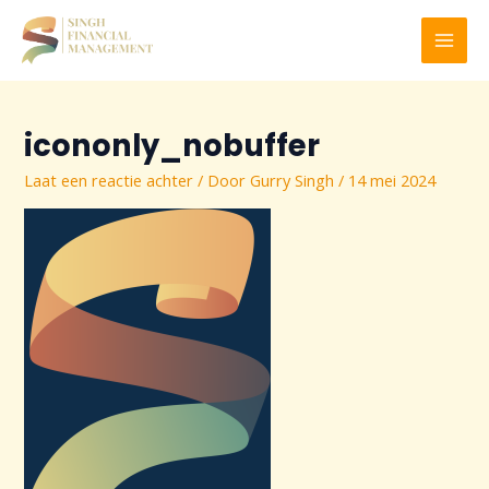
Ga
naar
MAI
de
inhoud
MEN
icononly_nobuffer
Laat een reactie achter
/ Door
Gurry Singh
/
14 mei 2024