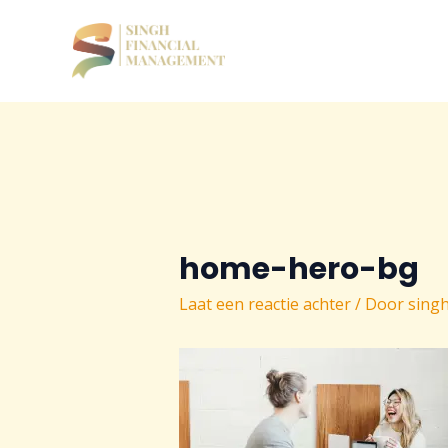
Ga
naar
de
inhoud
home-hero-bg
Laat een reactie achter
/ Door
sing