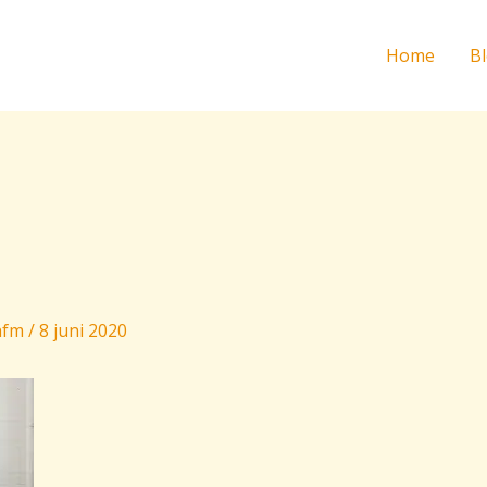
Home
B
hfm
/
8 juni 2020