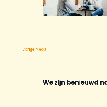
Bericht
←
Vorige Media
navigatie
We zijn benieuwd n