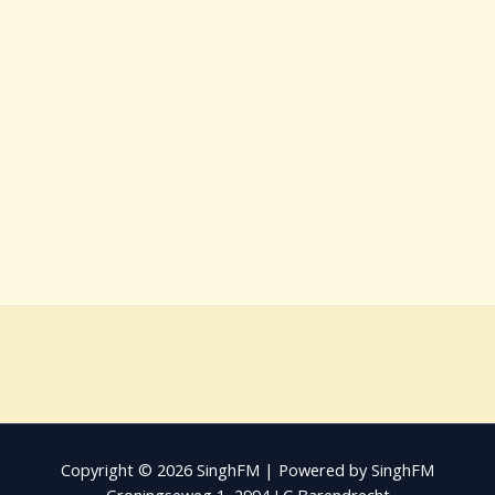
Copyright © 2026 SinghFM | Powered by SinghFM
Groningseweg 1, 2994 LC Barendrecht