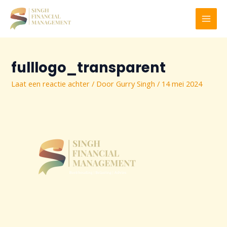
Ga
naar
MAI
de
inhoud
MEN
fulllogo_transparent
Laat een reactie achter
/ Door
Gurry Singh
/
14 mei 2024