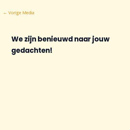
Bericht
←
Vorige Media
navigatie
We zijn benieuwd naar jouw
gedachten!