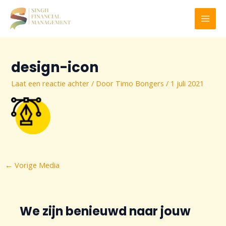
Ga
naar
MAI
de
inhoud
MEN
design-icon
Laat een reactie achter
/ Door
Timo Bongers
/
1 juli 2021
Bericht
←
Vorige Media
navigatie
We zijn benieuwd naar jouw