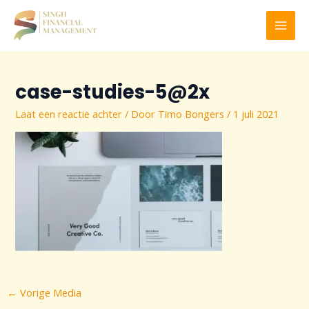
Ga
naar
MAI
de
inhoud
MEN
case-studies-5@2x
Laat een reactie achter
/ Door
Timo Bongers
/
1 juli 2021
Bericht
←
Vorige Media
navigatie